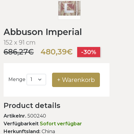
Abbuson Imperial
152 x 91 cm
686,27€
480,39€
-30%
+ Warenkorb
Menge
Product details
Artikelnr.
500240
Verfügbarkeit
Sofort verfügbar
Herkunftsland:
China