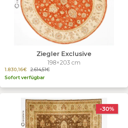
Ziegler Exclusive
198×203 cm
1.830,16€
2.614,51€
Sofort verfügbar
-30%