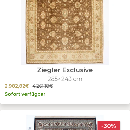
Ziegler Exclusive
285×243 cm
2.982,82€
4.261,18€
Sofort verfügbar
-30%