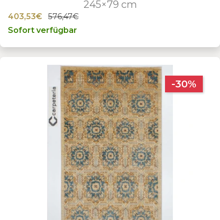
245×79 cm
403,53€
576,47€
Sofort verfügbar
-30%