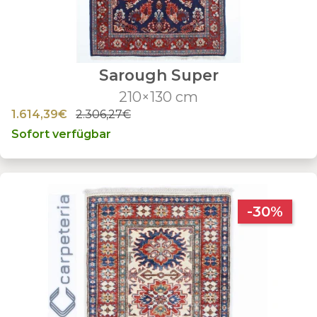
Sarough Super
210×130 cm
1.614,39€
2.306,27€
Sofort verfügbar
-30%