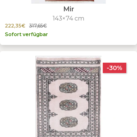
Mir
143×74 cm
222,35€
317,65€
Sofort verfügbar
-30%