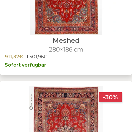
Meshed
280×186 cm
911,37€
1.301,96€
Sofort verfügbar
-30%