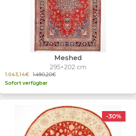
Meshed
295×202 cm
1.043,14€
1.490,20€
Sofort verfügbar
-30%