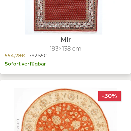
Mir
193×138 cm
554,78€
792,55€
Sofort verfügbar
-30%