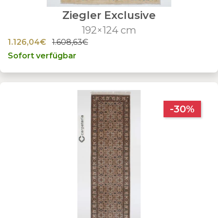
Ziegler Exclusive
192×124 cm
1.126,04€
1.608,63€
Sofort verfügbar
-30%