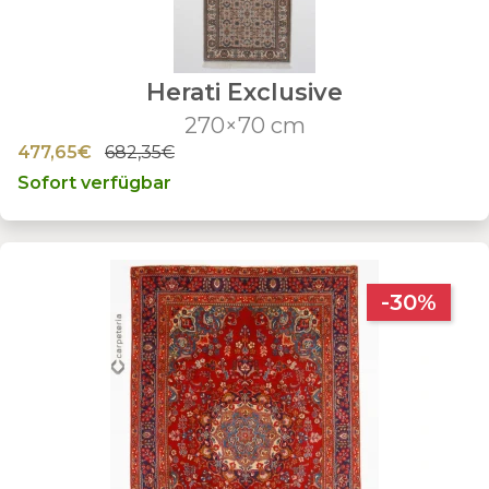
Herati Exclusive
270×70 cm
477,65€
682,35€
Sofort verfügbar
-30%