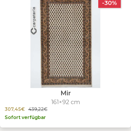
-30%
Mir
161×92 cm
307,45€
439,22€
Sofort verfügbar