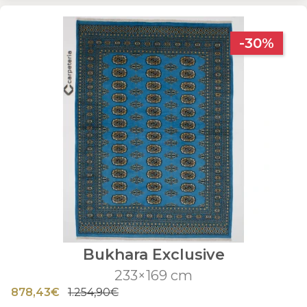
-30%
Bukhara Exclusive
233×169 cm
878,43€
1.254,90€