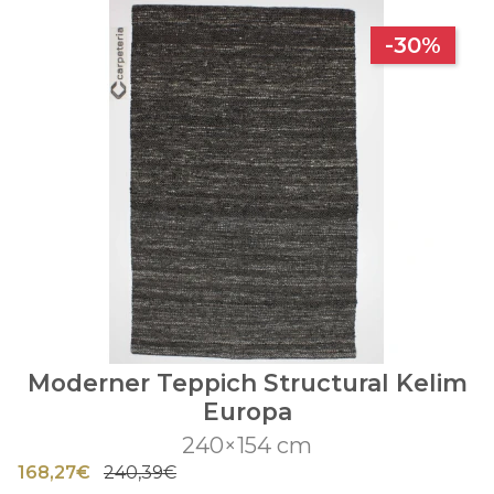
-30%
Moderner Teppich Structural Kelim
Europa
240×154 cm
168,27€
240,39€