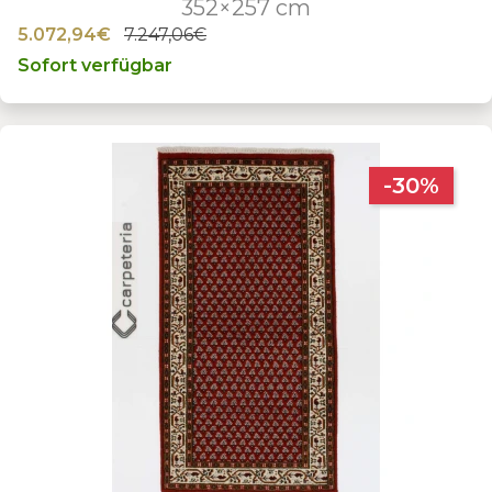
352×257 cm
5.072,94€
7.247,06€
Sofort verfügbar
-30%