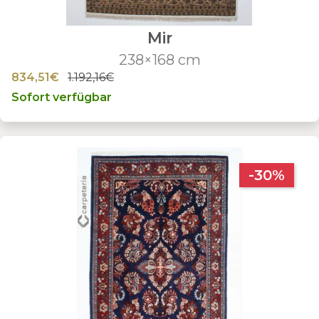
Mir
238×168 cm
834,51€
1.192,16€
Sofort verfügbar
-30%