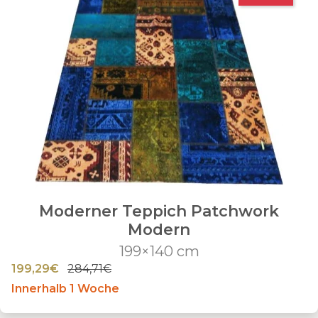
Moderner Teppich Patchwork
Modern
199×140 cm
199,29€
284,71€
Innerhalb 1 Woche