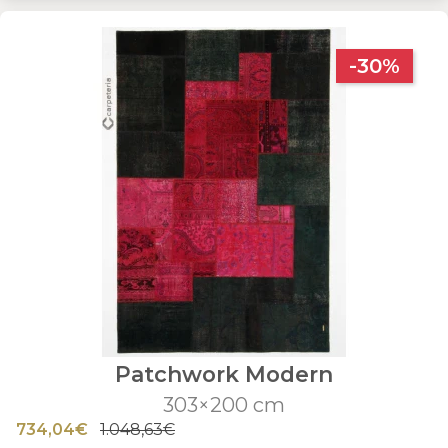
-30%
Patchwork Modern
303×200 cm
734,04€
1.048,63€