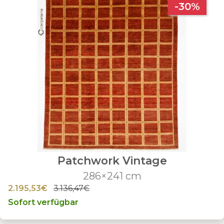
-30%
Patchwork Vintage
286×241 cm
2.195,53€
3.136,47€
Sofort verfügbar