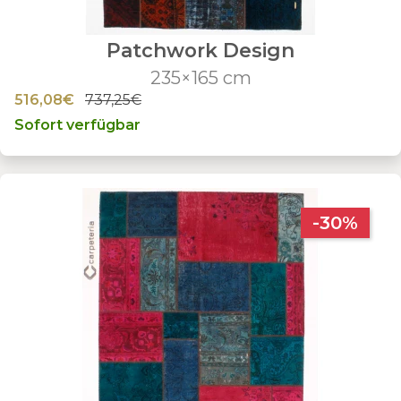
Patchwork Design
235×165 cm
516,08€
737,25€
Sofort verfügbar
-30%