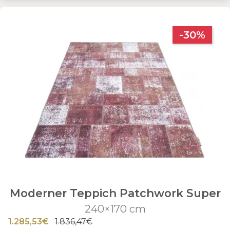
-30%
Moderner Teppich Patchwork Super
240×170 cm
1.285,53€
1.836,47€