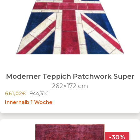
Moderner Teppich Patchwork Super
262×172 cm
661,02€
944,31€
Innerhalb 1 Woche
-30%