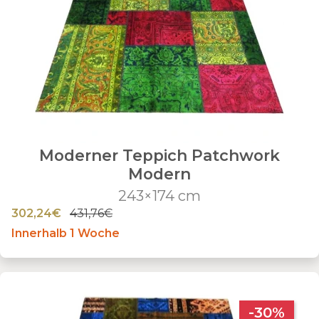
Moderner Teppich Patchwork
Modern
243×174 cm
302,24€
431,76€
Innerhalb 1 Woche
-30%