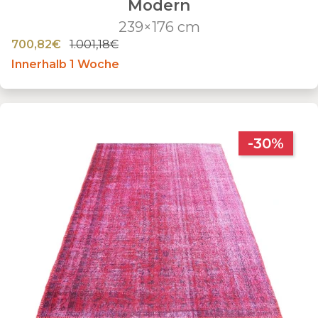
Modern
239×176 cm
700,82€
1.001,18€
Innerhalb 1 Woche
-30%