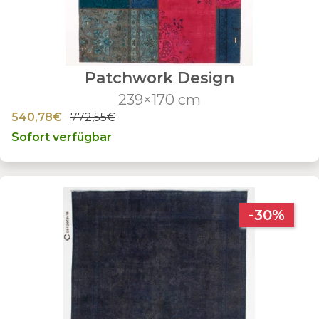
Patchwork Design
239×170 cm
540,78€
772,55€
Sofort verfügbar
-30%