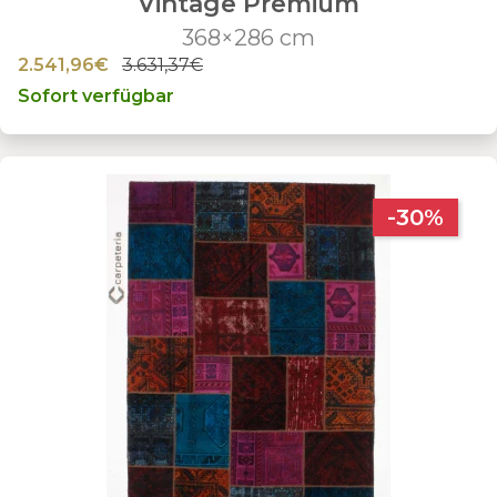
Vintage Premium
368×286 cm
2.541,96€
3.631,37€
Sofort verfügbar
-30%