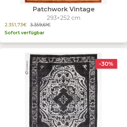
Patchwork Vintage
293×252 cm
2.351,73€
3.359,61€
Sofort verfügbar
-30%