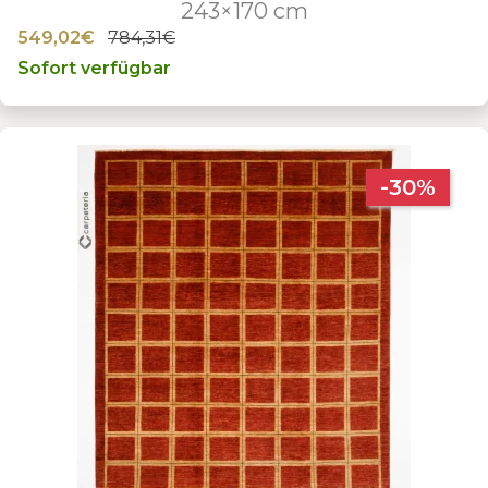
243×170 cm
549,02€
784,31€
Sofort verfügbar
-30%