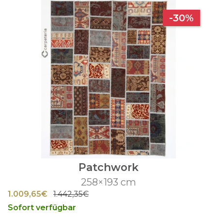
-30%
Patchwork
258×193 cm
1.009,65€
1.442,35€
Sofort verfügbar