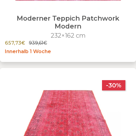
Moderner Teppich Patchwork
Modern
232×162 cm
657,73€
939,61€
Innerhalb 1 Woche
-30%