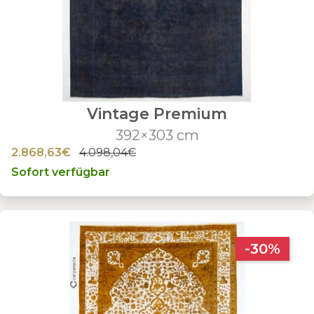
Vintage Premium
392×303 cm
2.868,63€
4.098,04€
Sofort verfügbar
-30%