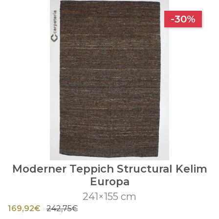
-30%
Moderner Teppich Structural Kelim
Europa
241×155 cm
169,92€
242,75€