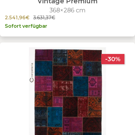
Vintage Premium
368×286 cm
2.541,96€
3.631,37€
Sofort verfügbar
-30%