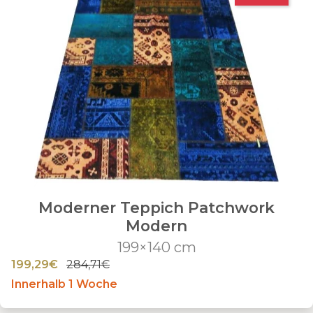
Moderner Teppich Patchwork
Modern
199×140 cm
199,29€
284,71€
Innerhalb 1 Woche