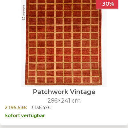
-30%
Patchwork Vintage
286×241 cm
2.195,53€
3.136,47€
Sofort verfügbar