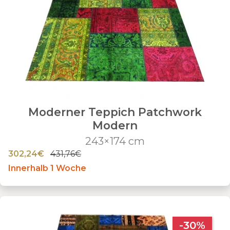
Moderner Teppich Patchwork
Modern
243×174 cm
302,24€
431,76€
Innerhalb 1 Woche
-30%