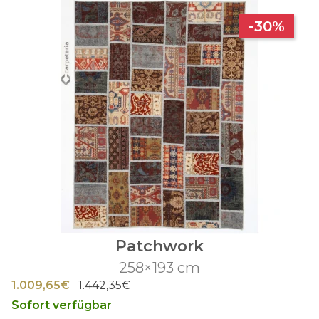
-30%
Patchwork
258×193 cm
1.009,65€
1.442,35€
Sofort verfügbar