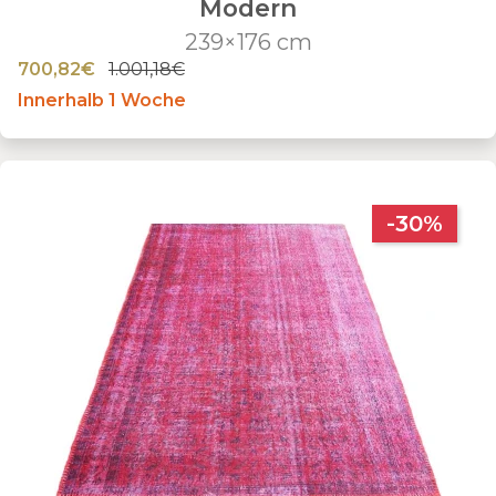
Modern
239×176 cm
700,82€
1.001,18€
Innerhalb 1 Woche
-30%