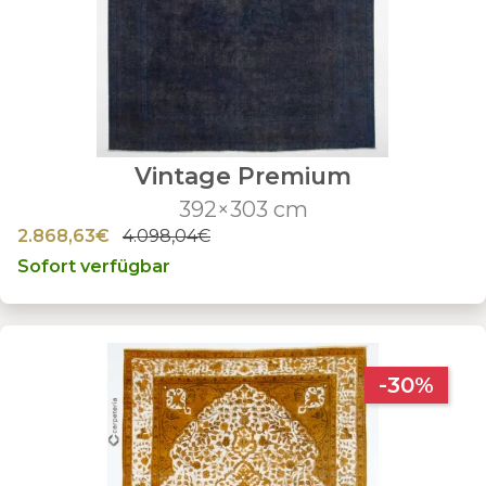
Vintage Premium
392×303 cm
2.868,63€
4.098,04€
Sofort verfügbar
-30%