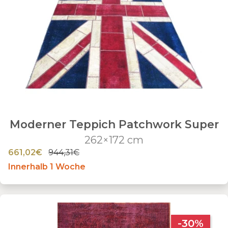
Moderner Teppich Patchwork Super
262×172 cm
661,02€
944,31€
Innerhalb 1 Woche
-30%