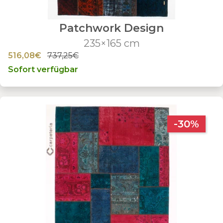
Patchwork Design
235×165 cm
516,08€
737,25€
Sofort verfügbar
-30%