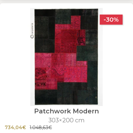
-30%
Patchwork Modern
303×200 cm
734,04€
1.048,63€