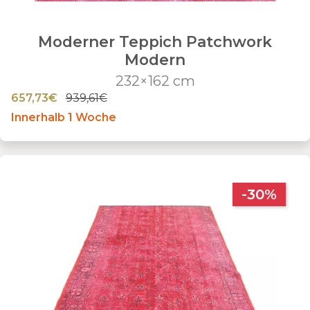
Moderner Teppich Patchwork
Modern
232×162 cm
657,73€
939,61€
Innerhalb 1 Woche
-30%