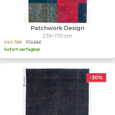
Patchwork Design
239×170 cm
540,78€
772,55€
Sofort verfügbar
-30%