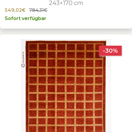
243×170 cm
549,02€
784,31€
Sofort verfügbar
-30%