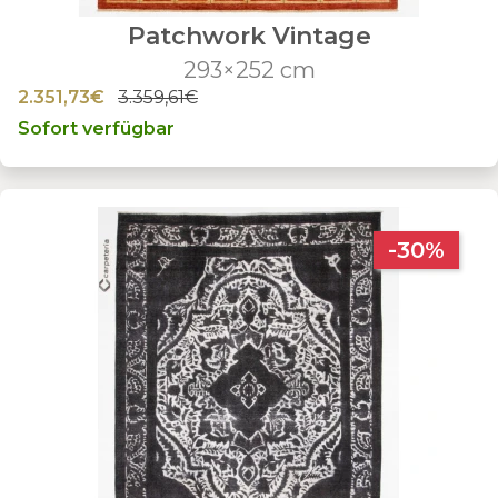
Patchwork Vintage
293×252 cm
2.351,73€
3.359,61€
Sofort verfügbar
-30%