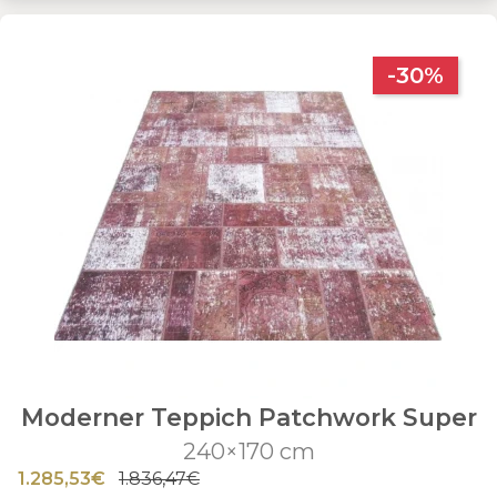
-30%
Moderner Teppich Patchwork Super
240×170 cm
1.285,53€
1.836,47€