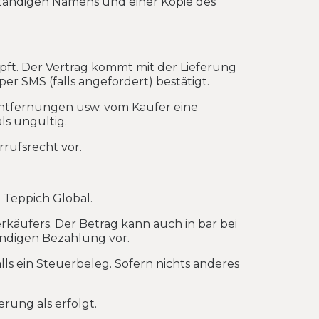
lständigen Namens und einer Kopie des
pft. Der Vertrag kommt mit der Lieferung
r SMS (falls angefordert) bestätigt.
Entfernungen usw. vom Käufer eine
als ungültig.
rrufsrecht vor.
 Teppich Global.
erkäufers. Der Betrag kann auch in bar bei
ändigen Bezahlung vor.
ls ein Steuerbeleg. Sofern nichts anderes
rung als erfolgt.