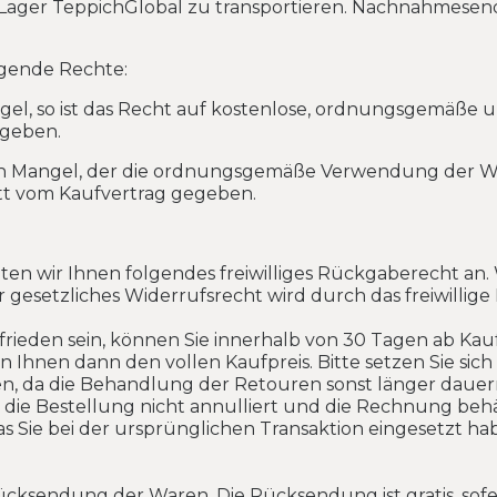
hes Lager TeppichGlobal zu transportieren. Nachnahme
lgende Rechte:
el, so ist das Recht auf kostenlose, ordnungsgemäße u
egeben.
n Mangel, der die ordnungsgemäße Verwendung der Ware
tt vom Kaufvertrag gegeben.
en wir Ihnen folgendes freiwilliges Rückgaberecht an.
 gesetzliches Widerrufsrecht wird durch das freiwillig
zufrieden sein, können Sie innerhalb von 30 Tagen ab
n Ihnen dann den vollen Kaufpreis. Bitte setzen Sie sic
, da die Behandlung der Retouren sonst länger dauern 
 die Bestellung nicht annulliert und die Rechnung behä
s Sie bei der ursprünglichen Transaktion eingesetzt ha
ücksendung der Waren. Die Rücksendung ist gratis, sofer