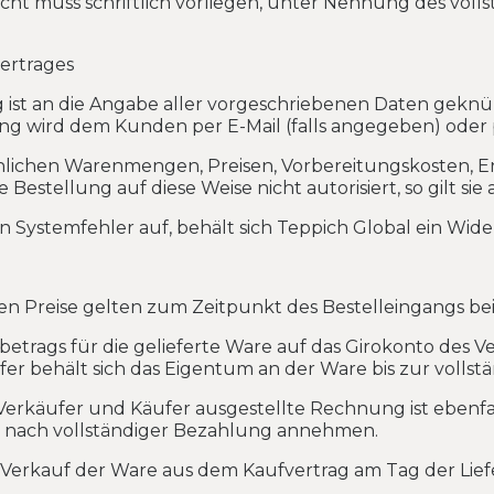
macht muss schriftlich vorliegen, unter Nennung des vol
ertrages
g ist an die Angabe aller vorgeschriebenen Daten geknü
ng wird dem Kunden per E-Mail (falls angegeben) oder pe
hnlichen Warenmengen, Preisen, Vorbereitungskosten, 
estellung auf diese Weise nicht autorisiert, so gilt sie 
n Systemfehler auf, behält sich Teppich Global ein Wide
 Preise gelten zum Zeitpunkt des Bestelleingangs bei
tbetrags für die gelieferte Ware auf das Girokonto des V
r behält sich das Eigentum an der Ware bis zur vollst
erkäufer und Käufer ausgestellte Rechnung ist ebenfal
rst nach vollständiger Bezahlung annehmen.
m Verkauf der Ware aus dem Kaufvertrag am Tag der Liefe