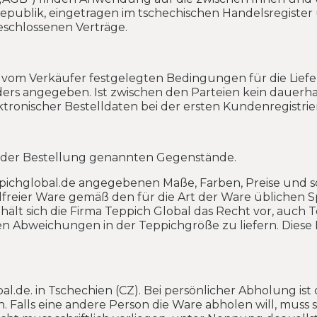
e Republik, eingetragen im tschechischen Handelsregis
schlossenen Verträge.
 vom Verkäufer festgelegten Bedingungen für die Liefe
ders angegeben. Ist zwischen den Parteien kein dauerhaf
ronischer Bestelldaten bei der ersten Kundenregistrieru
n der Bestellung genannten Gegenstände.
ppichglobal.de angegebenen Maße, Farben, Preise und s
ndfreier Ware gemäß den für die Art der Ware üblichen 
ält sich die Firma Teppich Global das Recht vor, auch
n Abweichungen in der Teppichgröße zu liefern. Diese 
al.de. in Tschechien (CZ). Bei persönlicher Abholung ist
 Falls eine andere Person die Ware abholen will, muss 