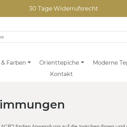
30 Tage Widerrufsrecht
 & Farben
Orienttepiche
Moderne Te
Kontakt
stimmungen
GB“) finden Anwendung auf die zwischen Ihnen und uns,