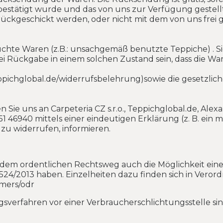
estätigt wurde und das von uns zur Verfügung gestell
ückgeschickt werden, oder nicht mit dem von uns frei 
uchte Waren (z.B.: unsachgemäß benutzte Teppiche) . S
 Rückgabe in einem solchen Zustand sein, dass die Wa
Teppichglobal.de/widerrufsbelehrung)sowie die gesetzl
 uns an Carpeteria CZ s.r.o., Teppichglobal.de, Alexand
 46940 mittels einer eindeutigen Erklärung (z. B. ein mi
 zu widerrufen, informieren.
ben dem ordentlichen Rechtsweg auch die Möglichkeit ei
524/2013 haben. Einzelheiten dazu finden sich in Veror
umers/odr
gsverfahren vor einer Verbraucherschlichtungsstelle sin