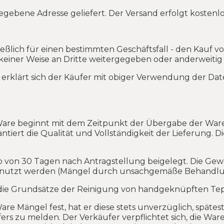
egebene Adresse geliefert. Der Versand erfolgt kostenlo
ßlich für einen bestimmten Geschäftsfall - den Kauf v
 keiner Weise an Dritte weitergegeben oder anderweitig
 erklärt sich der Käufer mit obiger Verwendung der Dat
te Ware beginnt mit dem Zeitpunkt der Übergabe der W
ntiert die Qualität und Vollständigkeit der Lieferung. 
 von 30 Tagen nach Antragstellung beigelegt. Die Gewäh
tzt werden (Mängel durch unsachgemäße Behandlun
die Grundsätze der Reinigung von handgeknüpften Tep
re Mängel fest, hat er diese stets unverzüglich, späte
fers zu melden. Der Verkäufer verpflichtet sich, die W