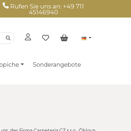
Rufen Sie uns an: +49 711
45146940
ppiche
Sonderangebote
 der Firma Carpeteria CZ s.r.o., Čiklova