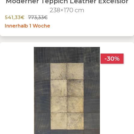
Moderner Teppich Leather Excelsior
238×170 cm
541,33€
773,33€
Innerhalb 1 Woche
-30%