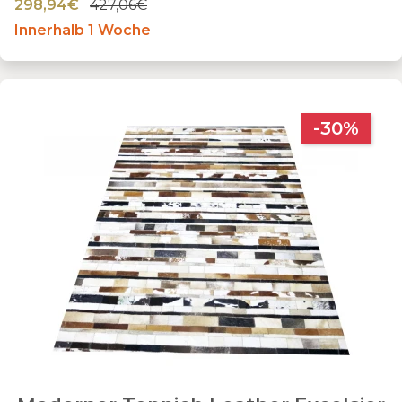
298,94€
427,06€
Innerhalb 1 Woche
-30%