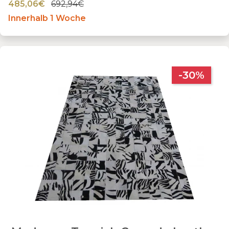
485,06€
692,94€
Innerhalb 1 Woche
-30%