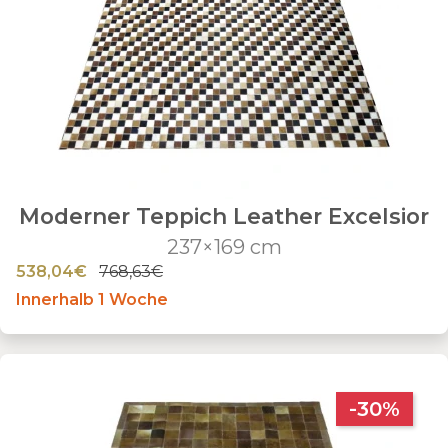
Moderner Teppich Leather Excelsior
237×169 cm
538,04€
768,63€
Innerhalb 1 Woche
-30%