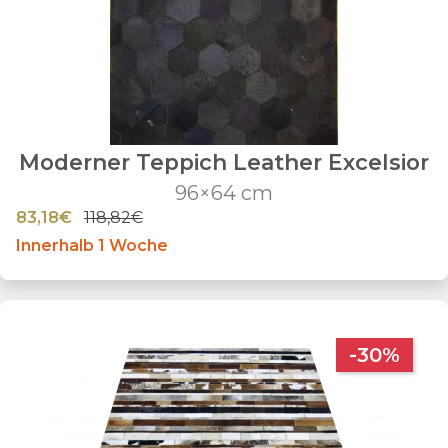
Moderner Teppich Leather Excelsior
96×64 cm
83,18€
118,82€
Innerhalb 1 Woche
-30%