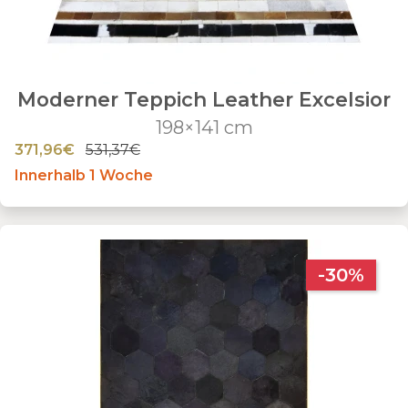
Moderner Teppich Leather Excelsior
198×141 cm
371,96€
531,37€
Innerhalb 1 Woche
-30%