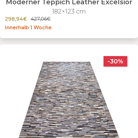
Moderner Teppich Leather Excelsior
182×123 cm
298,94€
427,06€
Innerhalb 1 Woche
-30%