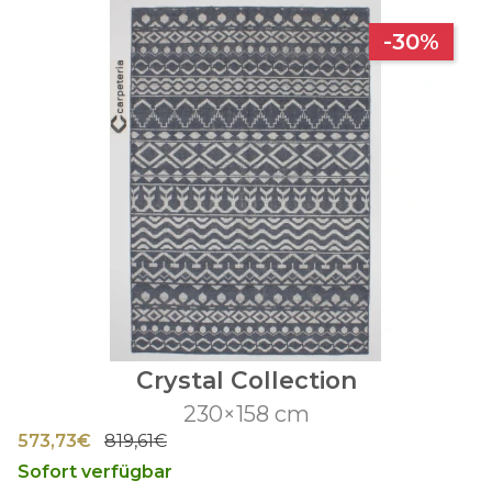
-30%
Crystal Collection
230×158 cm
573,73€
819,61€
Sofort verfügbar