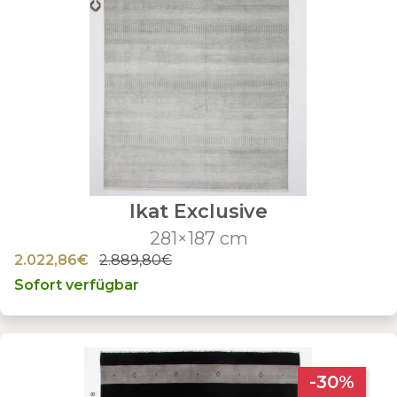
Ikat Exclusive
281×187 cm
2.022,86€
2.889,80€
Sofort verfügbar
-30%