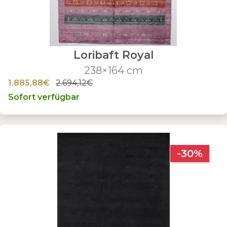
Loribaft Royal
238×164 cm
1.885,88€
2.694,12€
Sofort verfügbar
-30%