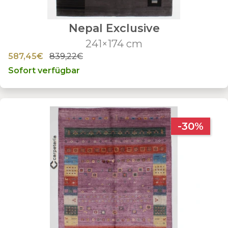
Nepal Exclusive
241×174 cm
587,45€
839,22€
Sofort verfügbar
-30%