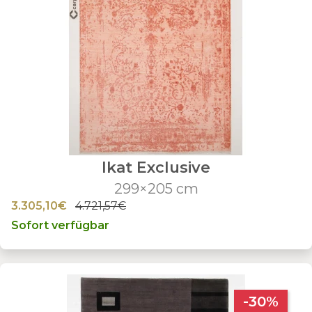
Ikat Exclusive
299×205 cm
3.305,10€
4.721,57€
Sofort verfügbar
-30%