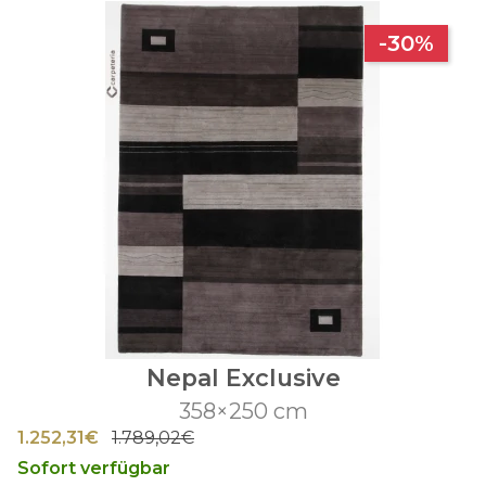
-30%
Nepal Exclusive
358×250 cm
1.252,31€
1.789,02€
Sofort verfügbar