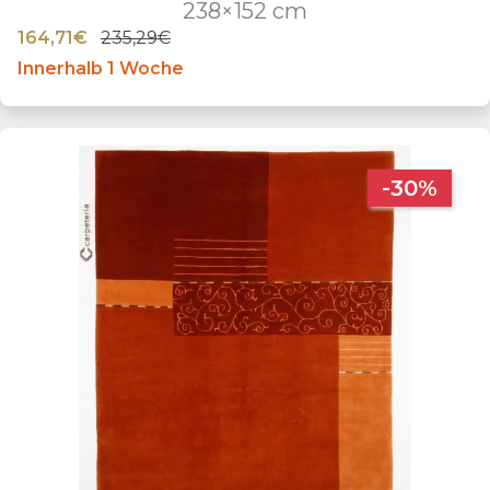
238×152 cm
164,71€
235,29€
Innerhalb 1 Woche
-30%