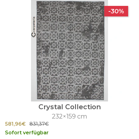
-30%
Crystal Collection
232×159 cm
581,96€
831,37€
Sofort verfügbar