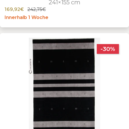
241×155 cm
169,92€
242,75€
Innerhalb 1 Woche
-30%