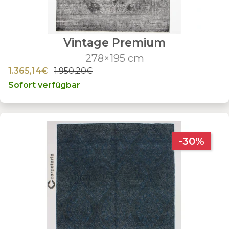
Vintage Premium
278×195 cm
1.365,14€
1.950,20€
Sofort verfügbar
-30%