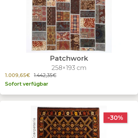
Patchwork
258×193 cm
1.009,65€
1.442,35€
Sofort verfügbar
-30%