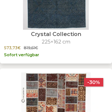
Crystal Collection
225×162 cm
573,73€
819,61€
Sofort verfügbar
-30%