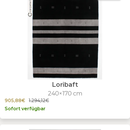
Loribaft
240×170 cm
905,88€
1.294,12€
Sofort verfügbar