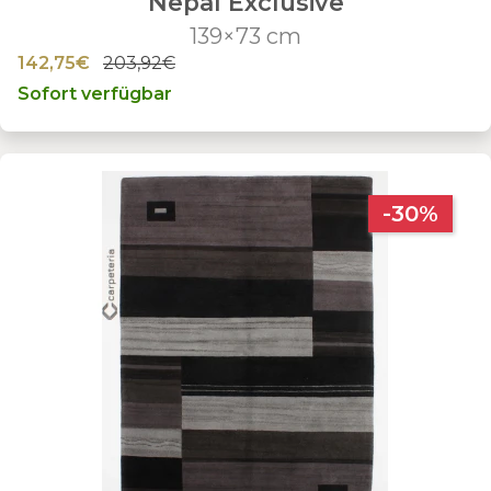
Nepal Exclusive
139×73 cm
142,75€
203,92€
Sofort verfügbar
-30%