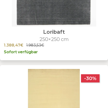
Loribaft
250×250 cm
1.388,47€
1.983,53€
Sofort verfügbar
-30%