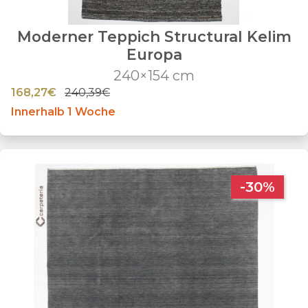
Moderner Teppich Structural Kelim
Europa
240×154 cm
168,27€
240,39€
Innerhalb 1 Woche
-30%