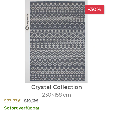
-30%
Crystal Collection
230×158 cm
573,73€
819,61€
Sofort verfügbar