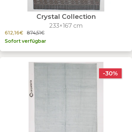
Crystal Collection
233×167 cm
612,16€
874,51€
Sofort verfügbar
-30%