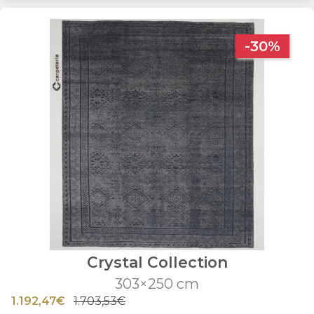
-30%
Crystal Collection
303×250 cm
1.192,47€
1.703,53€