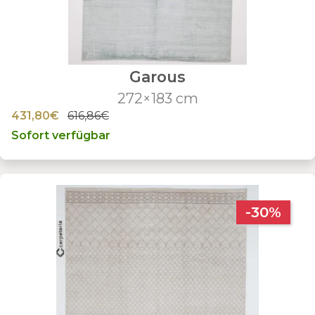
Garous
272×183 cm
431,80€
616,86€
Sofort verfügbar
-30%