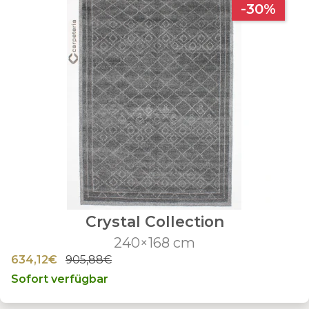
-30%
Crystal Collection
240×168 cm
634,12€
905,88€
Sofort verfügbar