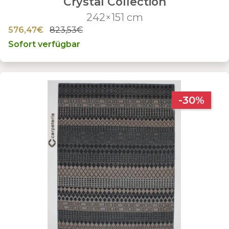
Crystal Collection
242×151 cm
576,47€
823,53€
Sofort verfügbar
-30%