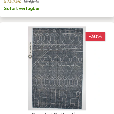
573,73€
819,61€
Sofort verfügbar
-30%