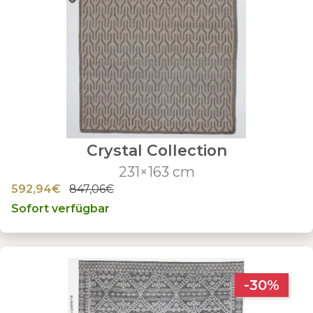
Crystal Collection
231×163 cm
592,94€
847,06€
Sofort verfügbar
-30%