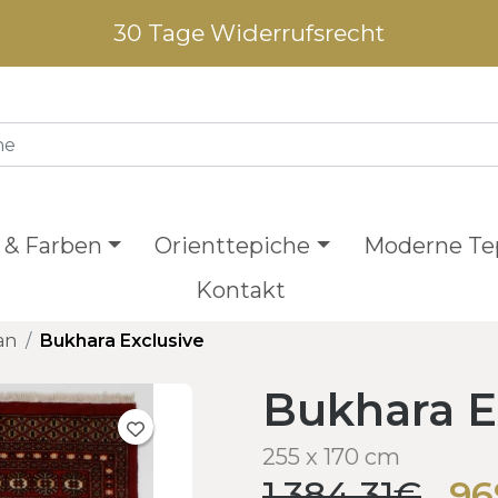
30 Tage Widerrufsrecht
 & Farben
Orienttepiche
Moderne Te
Kontakt
an
Bukhara Exclusive
Bukhara E
255 x 170 cm
1.384,31€
96