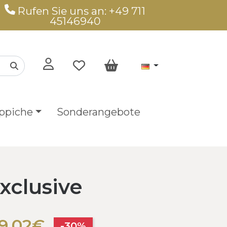
Rufen Sie uns an: +49 711
45146940
ppiche
Sonderangebote
xclusive
9,02€
-30%