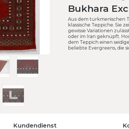
Bukhara Exc
Aus dem turkmenischen T
klassische Teppiche. Sie z
gewisse Variationen zuläss
oder im Iran geknüpft. H
dem Teppich einen seidigen
beliebte Evergreens, die s
Kundendienst
K