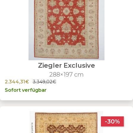
Ziegler Exclusive
288×197 cm
2.344,31€
3.349,02€
Sofort verfügbar
-30%