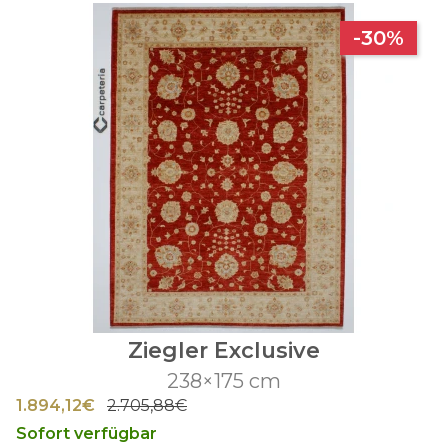
-30%
Ziegler Exclusive
238×175 cm
1.894,12€
2.705,88€
Sofort verfügbar