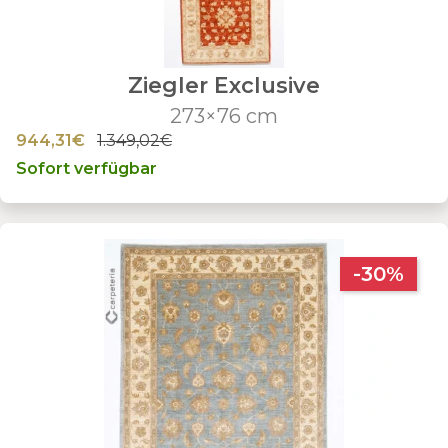
Ziegler Exclusive
273×76 cm
944,31€
1.349,02€
Sofort verfügbar
-30%