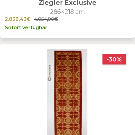
Ziegler Exclusive
286×218 cm
2.838,43€
4.054,90€
Sofort verfügbar
-30%