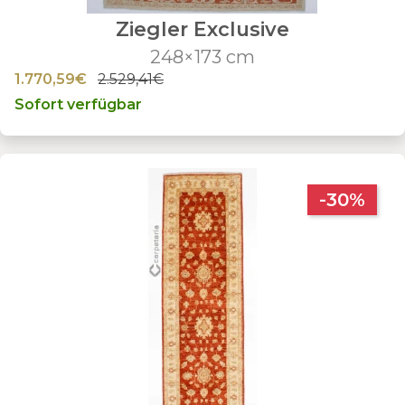
Ziegler Exclusive
248×173 cm
1.770,59€
2.529,41€
Sofort verfügbar
-30%