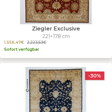
Ziegler Exclusive
221×178 cm
1.556,47€
2.223,53€
Sofort verfügbar
-30%