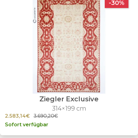
-30%
Ziegler Exclusive
314×199 cm
2.583,14€
3.690,20€
Sofort verfügbar