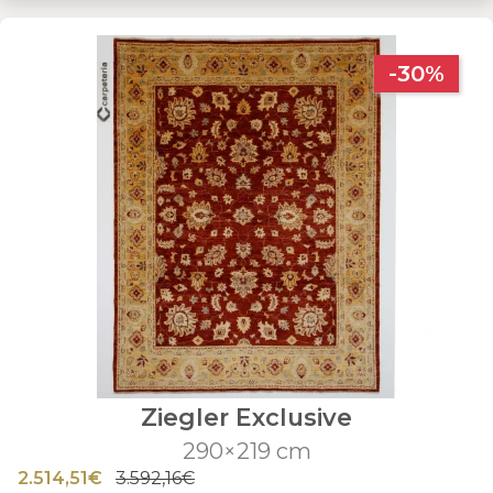
-30%
Ziegler Exclusive
290×219 cm
2.514,51€
3.592,16€