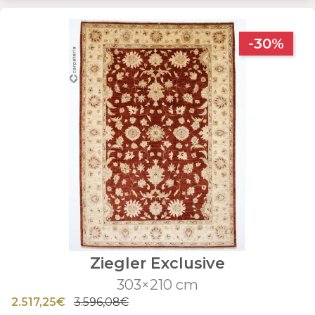
-30%
Ziegler Exclusive
303×210 cm
2.517,25€
3.596,08€