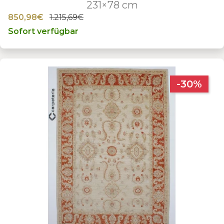
231×78 cm
850,98€
1.215,69€
Sofort verfügbar
-30%