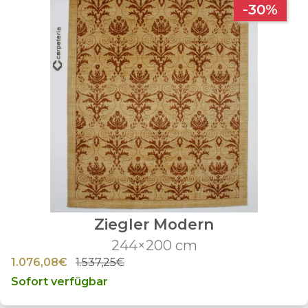
-30%
Ziegler Modern
244×200 cm
1.076,08€
1.537,25€
Sofort verfügbar