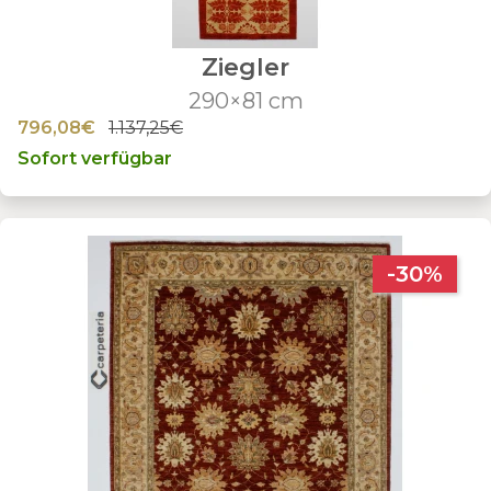
Ziegler
290×81 cm
796,08€
1.137,25€
Sofort verfügbar
-30%