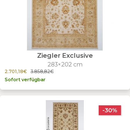
Ziegler Exclusive
283×202 cm
2.701,18€
3.858,82€
Sofort verfügbar
-30%