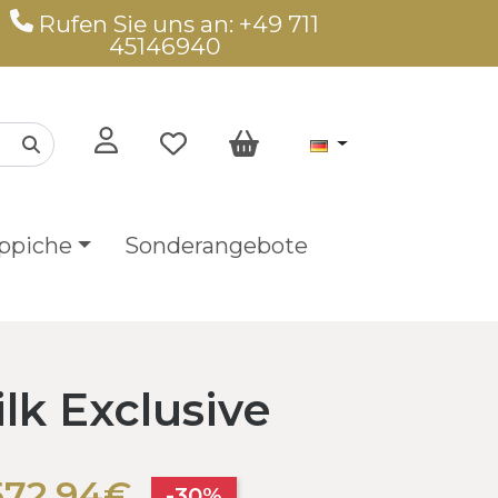
Rufen Sie uns an: +49 711
45146940
ppiche
Sonderangebote
lk Exclusive
.572,94€
-30%