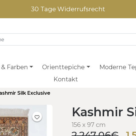
30 Tage Widerrufsrecht
 & Farben
Orienttepiche
Moderne Te
Kontakt
ashmir Silk Exclusive
Kashmir Si
156 x 97 cm
2.247,06€
1