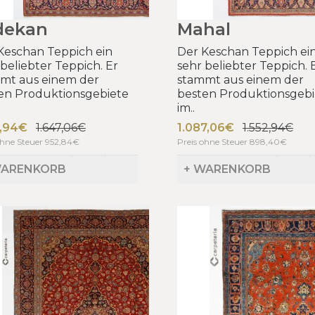
dekan
Mahal
Keschan Teppich ein
Der Keschan Teppich ei
 beliebter Teppich. Er
sehr beliebter Teppich. 
mt aus einem der
stammt aus einem der
en Produktionsgebiete
besten Produktionsgebi
im..
2,94€
1.647,06€
1.087,06€
1.552,94€
ohne Steuer 952,84€
Preis ohne Steuer 898,40€
WARENKORB
+ WARENKORB