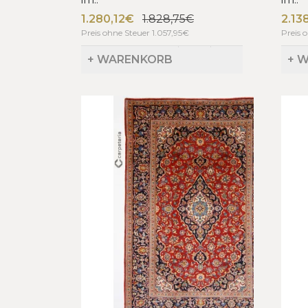
1.280,12€
1.828,75€
2.13
Preis ohne Steuer 1.057,95€
Preis 
+ WARENKORB
+ 