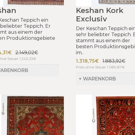
shan
Keshan Kork
Exclusiv
Keschan Teppich ein
 beliebter Teppich. Er
Der Keschan Teppich ei
mt aus einem der
sehr beliebter Teppich. 
en Produktionsgebiete
stammt aus einem der
besten Produktionsgebi
4,31€
2.149,02€
im..
ohne Steuer 1.243,23€
1.318,75€
1.883,92€
Preis ohne Steuer 1.089,87€
WARENKORB
+ WARENKORB