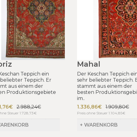
riz
Mahal
Keschan Teppich ein
Der Keschan Teppich ei
 beliebter Teppich. Er
sehr beliebter Teppich. 
mt aus einem der
stammt aus einem der
en Produktionsgebiete
besten Produktionsgebi
im..
1,76€
2.988,24€
1.336,86€
1.909,80€
ohne Steuer 1.728,73€
Preis ohne Steuer 1.104,85€
WARENKORB
+ WARENKORB