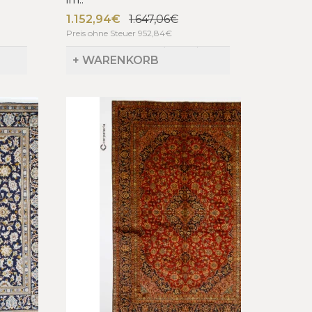
1.152,94€
1.647,06€
Preis ohne Steuer 952,84€
+ WARENKORB