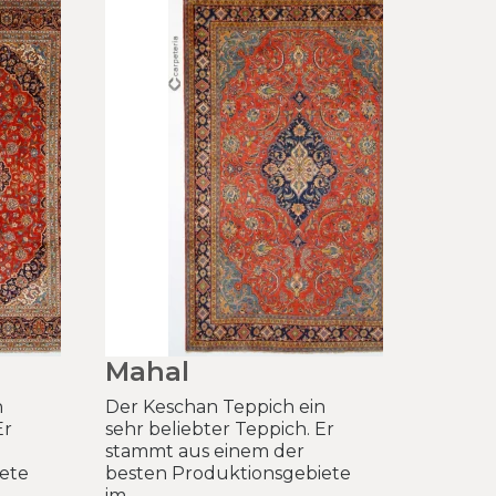
Mahal
n
Der Keschan Teppich ein
Er
sehr beliebter Teppich. Er
stammt aus einem der
ete
besten Produktionsgebiete
im..