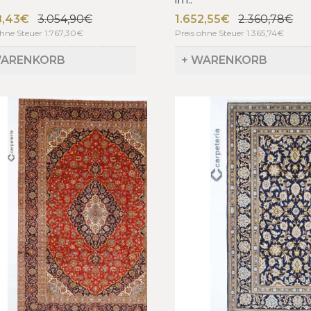
8,43€
3.054,90€
1.652,55€
2.360,78€
ohne Steuer 1.767,30€
Preis ohne Steuer 1.365,74€
WARENKORB
+ WARENKORB