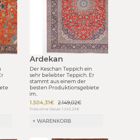
Ardekan
n
Der Keschan Teppich ein
Er
sehr beliebter Teppich. Er
stammt aus einem der
ete
besten Produktionsgebiete
im..
1.504,31€
2.149,02€
Preis ohne Steuer 1.243,23€
+ WARENKORB