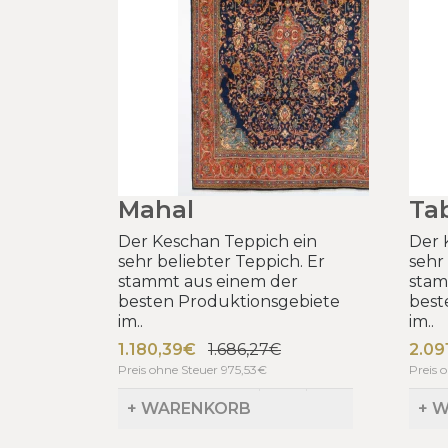
Mahal
Tab
Der Keschan Teppich ein
Der 
sehr beliebter Teppich. Er
sehr
stammt aus einem der
stam
besten Produktionsgebiete
best
im..
im..
1.180,39€
1.686,27€
2.09
Preis ohne Steuer 975,53€
Preis 
+ WARENKORB
+ 