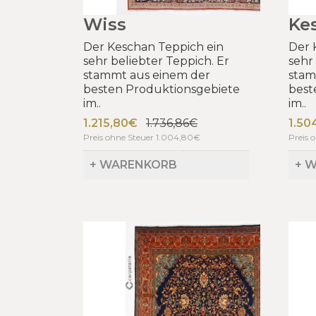
Wiss
Ke
Der Keschan Teppich ein
Der 
sehr beliebter Teppich. Er
sehr
stammt aus einem der
stam
besten Produktionsgebiete
best
im..
im..
1.215,80€
1.736,86€
1.50
Preis ohne Steuer 1.004,80€
Preis 
+ WARENKORB
+ 