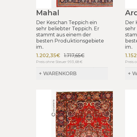
Mahal
Ar
Der Keschan Teppich ein
Der 
sehr beliebter Teppich. Er
sehr
stammt aus einem der
stam
besten Produktionsgebiete
best
im..
im..
1.202,35€
1.717,65€
1.15
Preis ohne Steuer 993,68€
Preis 
+ WARENKORB
+ 