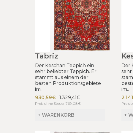
Tabriz
Ke
Der Keschan Teppich ein
Der 
sehr beliebter Teppich. Er
sehr
stammt aus einem der
stam
besten Produktionsgebiete
best
im..
im..
930,59€
1.329,41€
2.14
Preis ohne Steuer 769,08€
Preis 
+ WARENKORB
+ 