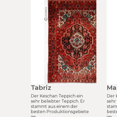
Tabriz
Ma
Der Keschan Teppich ein
Der 
sehr beliebter Teppich. Er
sehr
stammt aus einem der
stam
besten Produktionsgebiete
best
im..
im..