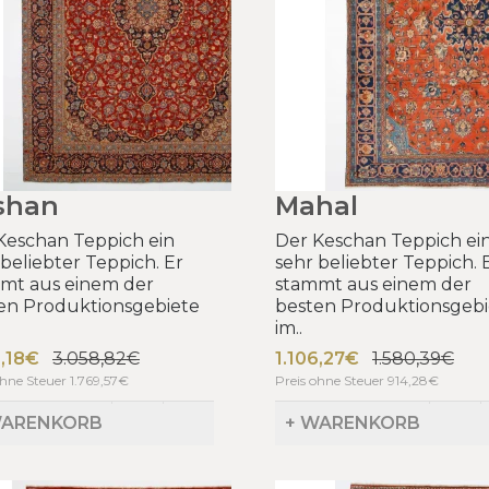
shan
Mahal
Keschan Teppich ein
Der Keschan Teppich ei
 beliebter Teppich. Er
sehr beliebter Teppich. 
mt aus einem der
stammt aus einem der
en Produktionsgebiete
besten Produktionsgebi
im..
1,18€
3.058,82€
1.106,27€
1.580,39€
ohne Steuer 1.769,57€
Preis ohne Steuer 914,28€
WARENKORB
+ WARENKORB