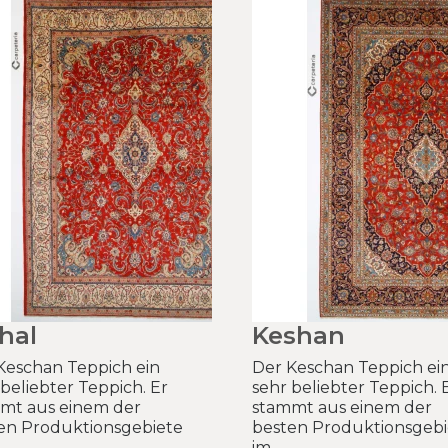
hal
Keshan
Keschan Teppich ein
Der Keschan Teppich ei
 beliebter Teppich. Er
sehr beliebter Teppich. 
mt aus einem der
stammt aus einem der
en Produktionsgebiete
besten Produktionsgebi
im..