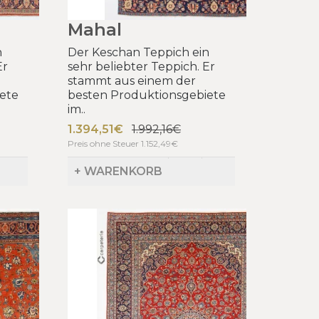
Mahal
n
Der Keschan Teppich ein
Er
sehr beliebter Teppich. Er
stammt aus einem der
ete
besten Produktionsgebiete
im..
1.394,51€
1.992,16€
Preis ohne Steuer 1.152,49€
+ WARENKORB