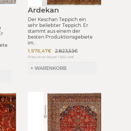
Ardekan
Der Keschan Teppich ein
sehr beliebter Teppich. Er
n
stammt aus einem der
Er
besten Produktionsgebiete
im..
ete
1.976,47€
2.823,53€
Preis ohne Steuer 1.633,45€
+ WARENKORB