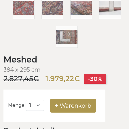
Meshed
384 x 295 cm
2.827,45€
1.979,22€
-30%
+ Warenkorb
Menge