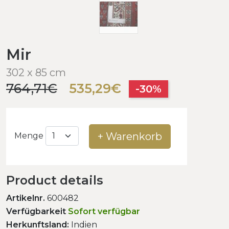
Mir
302 x 85 cm
764,71€
535,29€
-30%
+ Warenkorb
Menge
Product details
Artikelnr.
600482
Verfügbarkeit
Sofort verfügbar
Herkunftsland:
Indien