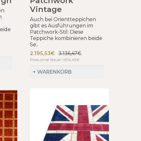
ign
Patchwork
Vintage
en
m
Auch bei Orientteppichen
gibt es Ausführungen im
eide
Patchwork-Stil: Diese
Teppiche kombinieren beide
Se..
2.195,53€
3.136,47€
Preis ohne Steuer 1.814,49€
+ WARENKORB