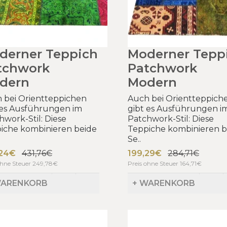
derner Teppich
Moderner Tepp
tchwork
Patchwork
dern
Modern
 bei Orientteppichen
Auch bei Orientteppich
 es Ausführungen im
gibt es Ausführungen i
hwork-Stil: Diese
Patchwork-Stil: Diese
iche kombinieren beide
Teppiche kombinieren b
Se..
,24€
431,76€
199,29€
284,71€
ohne Steuer 249,78€
Preis ohne Steuer 164,71€
WARENKORB
+ WARENKORB