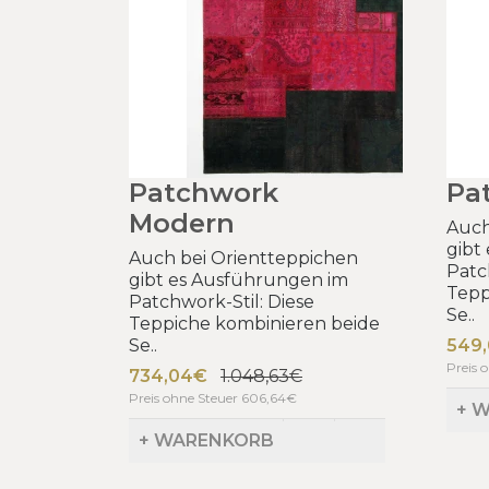
Patchwork
Pa
Modern
Auch
gibt
Auch bei Orientteppichen
Patc
gibt es Ausführungen im
Tepp
Patchwork-Stil: Diese
Se..
Teppiche kombinieren beide
Se..
549
Preis 
734,04€
1.048,63€
Preis ohne Steuer 606,64€
+ 
+ WARENKORB