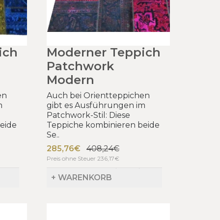
ich
Moderner Teppich
Patchwork
Modern
en
Auch bei Orientteppichen
m
gibt es Ausführungen im
Patchwork-Stil: Diese
eide
Teppiche kombinieren beide
Se..
285,76€
408,24€
Preis ohne Steuer 236,17€
+ WARENKORB