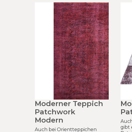
Moderner Teppich
Mo
Patchwork
Pa
Modern
Auch
gibt
Auch bei Orientteppichen