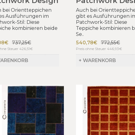
tchwork Design
Patchwork Des
 bei Orientteppichen
Auch bei Orientteppich
 es Ausführungen im
gibt es Ausführungen i
hwork-Stil: Diese
Patchwork-Stil: Diese
iche kombinieren beide
Teppiche kombinieren b
Se..
08€
737,25€
540,78€
772,55€
ohne Steuer 426,51€
Preis ohne Steuer 446,93€
WARENKORB
+ WARENKORB