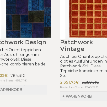
tchwork Design
Patchwork
Vintage
 bei Orientteppichen
 es Ausführungen im
Auch bei Orientteppich
hwork-Stil: Diese
gibt es Ausführungen i
iche kombinieren beide
Patchwork-Stil: Diese
Teppiche kombinieren b
,02€
784,31€
Se..
ohne Steuer 453,74€
2.351,73€
3.359,61€
Preis ohne Steuer 1.943,57€
WARENKORB
+ WARENKORB