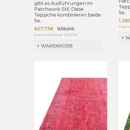
Patc
gibt es Ausführungen im
Tepp
Patchwork-Stil: Diese
Se..
Teppiche kombinieren beide
Se..
1.28
Preis 
657,73€
939,61€
Preis ohne Steuer 543,57€
+ 
+ WARENKORB