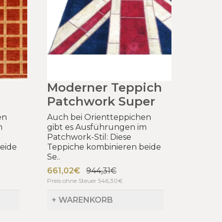
Moderner Teppich
Patchwork Super
en
Auch bei Orientteppichen
m
gibt es Ausführungen im
Patchwork-Stil: Diese
eide
Teppiche kombinieren beide
Se..
661,02€
944,31€
Preis ohne Steuer 546,30€
+ WARENKORB