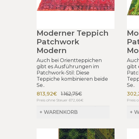
Moderner Teppich
Mo
Patchwork
Pa
Modern
Mo
Auch bei Orientteppichen
Auch
gibt es Ausführungen im
gibt
Patchwork-Stil: Diese
Patc
Teppiche kombinieren beide
Tepp
Se..
Se..
813,92€
1.162,75€
302
Preis ohne Steuer 672,66€
Preis 
+ WARENKORB
+ 