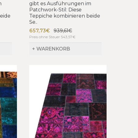
m
gibt es Ausführungen im
Patchwork-Stil: Diese
eide
Teppiche kombinieren beide
Se..
657,73€
939,61€
Preis ohne Steuer 543,57€
+ WARENKORB