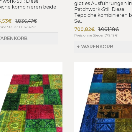
hwork-Stil: Diese
gibt es Ausführungen i
iche kombinieren beide
Patchwork-Stil: Diese
Teppiche kombinieren b
5,53€
1.836,47€
Se..
ohne Steuer 1.062,42€
700,82€
1.001,18€
Preis ohne Steuer 579,19€
WARENKORB
+ WARENKORB