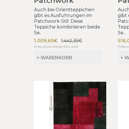
Patchwork
Pa
Auch bei Orientteppichen
Auch
gibt es Ausführungen im
gibt
Patchwork-Stil: Diese
Patc
Teppiche kombinieren beide
Tepp
Se..
Se..
1.009,65€
1.442,35€
516,
Preis ohne Steuer 834,42€
Preis 
+ WARENKORB
+ 