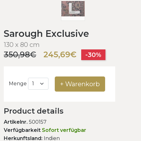
Sarough Exclusive
130 x 80 cm
350,98€
245,69€
-30%
+ Warenkorb
Menge
Product details
Artikelnr.
500157
Verfügbarkeit
Sofort verfügbar
Herkunftsland:
Indien