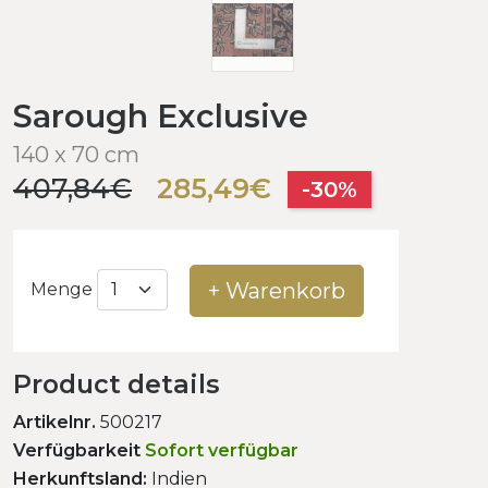
Sarough Exclusive
140 x 70 cm
407,84€
285,49€
-30%
+ Warenkorb
Menge
Product details
Artikelnr.
500217
Verfügbarkeit
Sofort verfügbar
Herkunftsland:
Indien