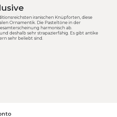
lusive
itionsreichsten iranischen Knüpforten, diese
ralen Ornamentik. Die Pasteltöne in der
esamterscheinung harmonisch ab.
nd deshalb sehr strapazierfähig. Es gibt antike
n sehr beliebt sind.
onto