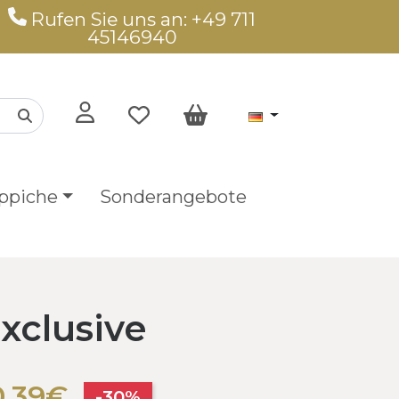
Rufen Sie uns an: +49 711
45146940
ppiche
Sonderangebote
xclusive
0,39€
-30%