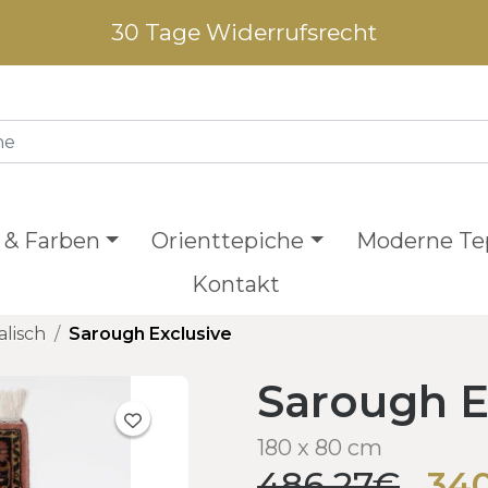
30 Tage Widerrufsrecht
 & Farben
Orienttepiche
Moderne Te
Kontakt
alisch
Sarough Exclusive
Sarough E
180 x 80 cm
486,27€
34