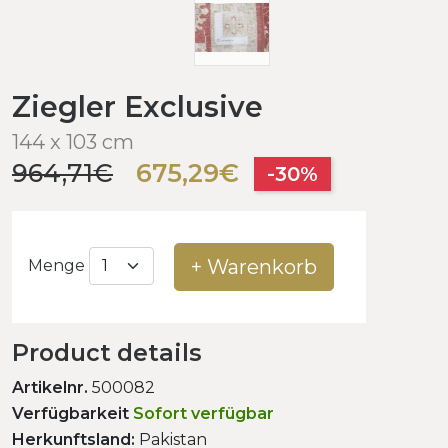
Ziegler Exclusive
144 x 103 cm
964,71€
675,29€
-30%
+ Warenkorb
Menge
Product details
Artikelnr.
500082
Verfügbarkeit
Sofort verfügbar
Herkunftsland:
Pakistan